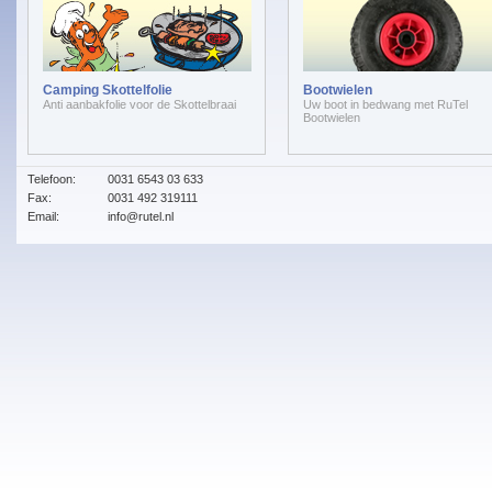
Camping Skottelfolie
Bootwielen
Anti aanbakfolie voor de Skottelbraai
Uw boot in bedwang met RuTel
Bootwielen
Telefoon:
0031 6543 03 633
Fax:
0031 492 319111
Email:
info@rutel.nl